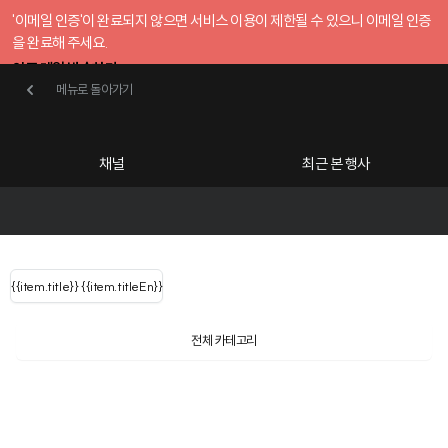
'이메일 인증'이 완료되지 않으면 서비스 이용이 제한될 수 있으니 이메일 인증
을 완료해 주세요.
인증 메일 발송하기
메뉴로 돌아가기
메뉴로 돌아가기
확인
호스트센터
채널
최근 본 행사
UserLastName()
카테고리
Categories
|
무료행사개설
Host your event for fr
{{ user.name }}
님
채널 리스트
{{channelEvent.SortType.name}}
{{item.title}}
{{ user.name }}
{{item.titleEn}}
님
로그인 해주세요
Close sidebar
Language
{{ user.email }}
{{
{{ item.Title
filter.name
내 정보 수정
전체 카테고리
{{ user.email}}
?
}}
행사
검색 결과 더 보기
{{item.Title}}
item.Title[0]
내 정보 수정
: "" }}
신청 행사
채널
검색 결과 더 보기