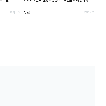
마작소셜
2026 보신각 달빛 타종행사 - 시민참여 타종의식
무료
조회 142
조회 419