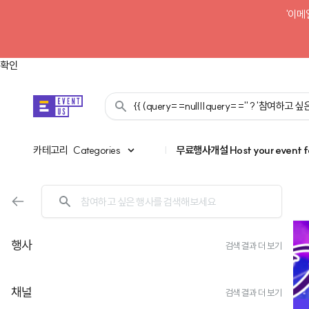
'이메
확인
{{ (query==null||query=='' ? '참여하고
카테고리
카테고리
Categories
|
무료행사개설
Host your event f
행사
검색 결과 더 보기
채널
검색 결과 더 보기