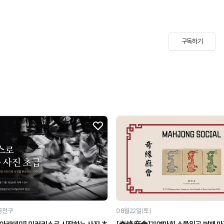
구독하기
금천구
08월22일(토)