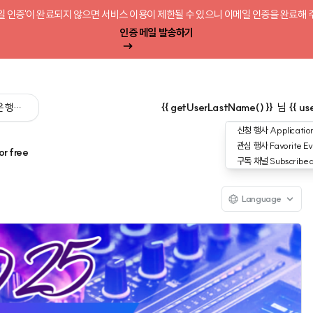
일 인증'이 완료되지 않으면 서비스 이용이 제한될 수 있으니 이메일 인증을 완료해 
인증 메일 발송하기
 싶은 행사를 검색해 보세요':query) }}
{{ getUserLastName() }}
님
{{ us
신청 행사
Application
관심 행사
Favorite Ev
or free
구독 채널
Subscribe
Language