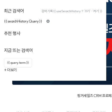
최근 검색어
검색 기록 {{ useSearchHistory ? '끄기' : '켜기' }}
{{ searchHistory.Query }}
추천 행사
지금 뜨는 검색어
{{ query.term }}
+ 더보기
핑거세일즈 CRM 프로페