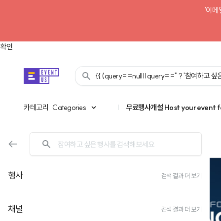
'이메
확인
{{ (query==null||query=='' ? '참여하고
카테고리
카테고리
Categories
|
무료행사개설
Host your event f
행사
검색 결과 더 보기
채널
검색 결과 더 보기