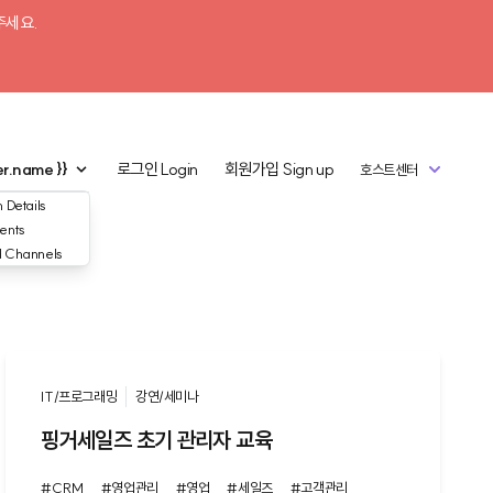
주세요.
er.name }}
로그인
Login
회원가입
Sign up
호스트센터
 Details
ents
d Channels
IT/프로그래밍
강연/세미나
핑거세일즈 초기 관리자 교육
#CRM
#영업관리
#영업
#세일즈
#고객관리