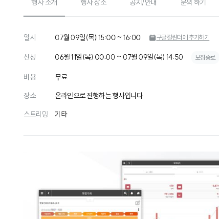
행사 소개
행사 장소
공지/안내
문의 하기
일시
07월 09일(목) 15:00 ~ 16:00
구글캘린더에 추가하기
신청
06월 11일(목) 00:00 ~ 07월 09일(목) 14:50
모집종료
비용
무료
장소
온라인으로 진행하는 행사입니다.
스트리밍
기타