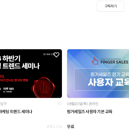
구독하기
강남구
08월20일(목)
온라인
AD
 마케팅 트렌드 세미나
핑거세일즈 사용자 기본 교육
무료
조회 2,016