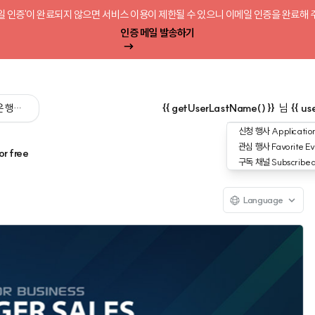
일 인증'이 완료되지 않으면 서비스 이용이 제한될 수 있으니 이메일 인증을 완료해 
인증 메일 발송하기
 싶은 행사를 검색해 보세요':query) }}
{{ getUserLastName() }}
님
{{ us
신청 행사
Application
관심 행사
Favorite Ev
or free
구독 채널
Subscribe
Language