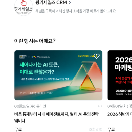
핑거세일즈 CRM
채널을 구독하고 최신 행사 소식을 가장 빠르게 받아보세요!
이런 행사는 어때요?
08월26일(수)
온라인
09월01일(화)
AD
비용 통제부터 사내 에이전트까지, 멀티 AI 운영 전략
2026 하반기
웨비나
무료
무료
조회 675