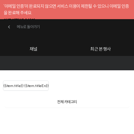
'이메일 인증'이 완료되지 않으면 서비스 이용이 제한될 수 있으니 이메일 인증
을 완료해 주세요.
인증 메일 발송하기
메뉴로 돌아가기
메뉴로 돌아가기
확인
호스트센터
채널
최근 본 행사
UserLastName()
카테고리
Categories
|
무료행사개설
Host your event for fr
{{ user.name }}
님
채널 리스트
{{channelEvent.SortType.name}}
{{item.title}}
{{ user.name }}
{{item.titleEn}}
님
로그인 해주세요
Close sidebar
Language
{{ user.email }}
{{
{{ item.Title
filter.name
내 정보 수정
전체 카테고리
{{ user.email}}
?
}}
행사
검색 결과 더 보기
{{item.Title}}
item.Title[0]
내 정보 수정
: "" }}
신청 행사
채널
검색 결과 더 보기