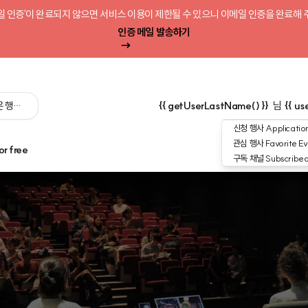
일 인증'이 완료되지 않으면 서비스 이용이 제한될 수 있으니 이메일 인증을 완료해 
인증 메일 발송하기
 싶은 행사를 검색해 보세요':query) }}
{{ getUserLastName() }}
님
{{ us
신청 행사
Application
관심 행사
Favorite Ev
or free
구독 채널
Subscribe