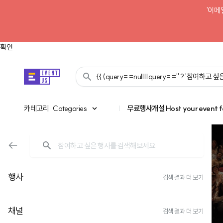
'이메
확인
{{ (query==null||query=='' ? '참여하고
카테고리
카테고리
Categories
|
무료행사개설
Host your event f
행사
검색 결과 더 보기
채널
검색 결과 더 보기