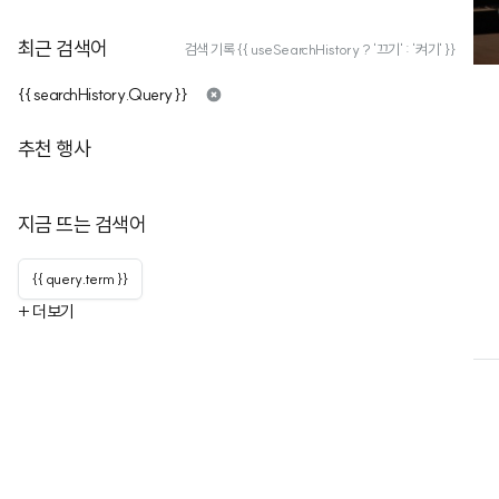
최근 검색어
검색 기록 {{ useSearchHistory ? '끄기' : '켜기' }}
금
{{ searchHistory.Query }}
추천 행사
금천과학축제
지금 뜨는 검색어
구독자
4
누적행사
1
채널을 구독하고 최신 행사 소식을 가장 빠르게 받아보세요!
{{ query.term }}
+ 더보기
행사
행사 목록
채널 정보