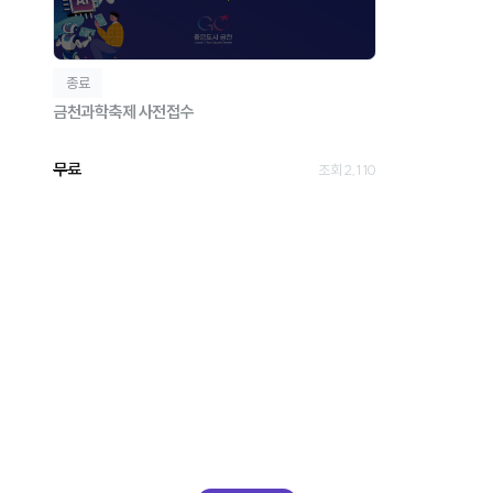
종료
금천과학축제 사전접수
무료
조회 2,110