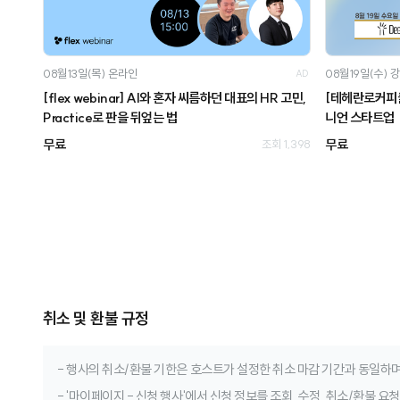
08월13일(목)
온라인
08월19일(수)
강
AD
[flex webinar] AI와 혼자 씨름하던 대표의 HR 고민,
[테헤란로커피클럽
Practice로 판을 뒤엎는 법
니언 스타트업
무료
무료
조회 1,398
취소 및 환불 규정
- 행사의 취소/환불 기한은 호스트가 설정한 취소 마감 기간과 동일하며
- '마이페이지 - 신청 행사'에서 신청 정보를 조회, 수정, 취소/환불 요