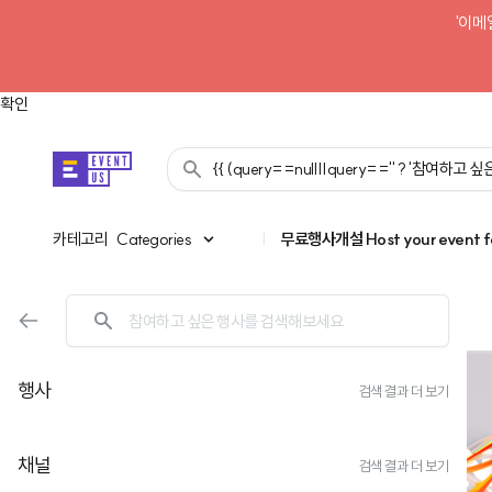
'이메
확인
{{ (query==null||query=='' ? '참여하고
카테고리
카테고리
Categories
|
무료행사개설
Host your event f
행사
검색 결과 더 보기
채널
검색 결과 더 보기