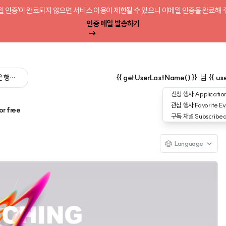
일 인증'이 완료되지 않으면 서비스 이용이 제한될 수 있으니 이메일 인증을 완료해 
인증 메일 발송하기
 싶은 행사를 검색해 보세요':query) }}
{{ getUserLastName() }}
님
{{ us
신청 행사
Application
관심 행사
Favorite Ev
or free
구독 채널
Subscribe
Language