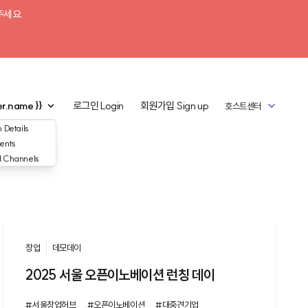
주세요.
er.name }}
로그인
Login
회원가입
Sign up
호스트센터
 Details
ents
d Channels
창업
데모데이
2025 서울 오픈이노베이션 런칭 데이
#서울창업허브
#오픈이노베이션
#대중견기업