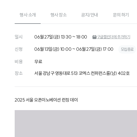
행사 소개
행사 장소
공지/안내
문의 하기
일시
06월 27일(금) 13:30 ~ 18:00
구글캘린더에 추가하기
신청
06월 13일(금) 10:00 ~ 06월 27일(금) 17:00
모집종료
비용
무료
장소
서울 강남구 영동대로 513 코엑스 컨퍼런스룸(남) 402호