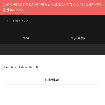
'이메일 인증'이 완료되지 않으면 서비스 이용이 제한될 수 있으니 이메일 인증
을 완료해 주세요.
인증 메일 발송하기
메뉴로 돌아가기
메뉴로 돌아가기
확인
호스트센터
채널
최근 본 행사
UserLastName()
카테고리
Categories
|
무료행사개설
Host your event for fr
{{ user.name }}
님
채널 리스트
{{channelEvent.SortType.name}}
{{item.title}}
{{ user.name }}
{{item.titleEn}}
님
로그인 해주세요
Close sidebar
{{ user.email }}
{{
{{ item.Title
filter.name
내 정보 수정
전체 카테고리
{{ user.email}}
?
}}
행사
검색 결과 더 보기
{{item.Title}}
item.Title[0]
내 정보 수정
: "" }}
신청 행사
공유하기
구독하기
채널
검색 결과 더 보기