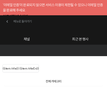
'이메일 인증'이 완료되지 않으면 서비스 이용이 제한될 수 있으니 이메일 인증
을 완료해 주세요.
인증 메일 발송하기
메뉴로 돌아가기
메뉴로 돌아가기
확인
호스트센터
채널
최근 본 행사
UserLastName()
카테고리
Categories
|
무료행사개설
Host your event for fr
{{ user.name }}
님
채널 리스트
{{channelEvent.SortType.name}}
{{item.title}}
{{ user.name }}
{{item.titleEn}}
님
로그인 해주세요
Close sidebar
Language
{{ user.email }}
{{
{{ item.Title
filter.name
내 정보 수정
전체 카테고리
{{ user.email}}
?
}}
행사
검색 결과 더 보기
{{item.Title}}
item.Title[0]
내 정보 수정
: "" }}
신청 행사
채널
검색 결과 더 보기