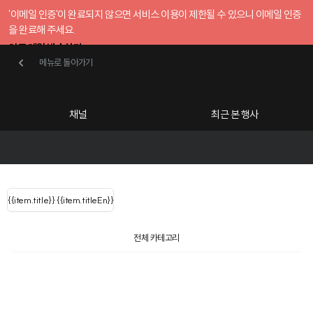
'이메일 인증'이 완료되지 않으면 서비스 이용이 제한될 수 있으니 이메일 인증
을 완료해 주세요.
인증 메일 발송하기
메뉴로 돌아가기
메뉴로 돌아가기
확인
호스트센터
채널
최근 본 행사
UserLastName()
카테고리
Categories
|
무료행사개설
Host your event for fr
{{ user.name }}
님
채널 리스트
{{channelEvent.SortType.name}}
{{item.title}}
{{ user.name }}
{{item.titleEn}}
님
로그인 해주세요
Close sidebar
Language
{{ user.email }}
{{
{{ item.Title
filter.name
내 정보 수정
전체 카테고리
{{ user.email}}
?
}}
행사
검색 결과 더 보기
{{item.Title}}
item.Title[0]
내 정보 수정
: "" }}
신청 행사
채널
검색 결과 더 보기