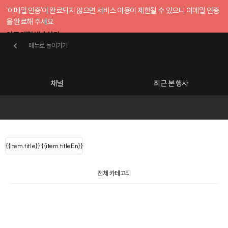
'이메일 인증'이 완료되지 않으면 서비스 이용이 제한될 수 있으니 이메일 인증
을 완료해 주세요.
인증 메일 발송하기
메뉴로 돌아가기
메뉴로 돌아가기
확인
호스트센터
채널
최근 본 행사
UserLastName()
카테고리
Categories
|
무료행사개설
Host your event for fr
{{ user.name }}
님
채널 리스트
{{channelEvent.SortType.name}}
{{item.title}}
{{ user.name }}
{{item.titleEn}}
님
로그인 해주세요
Close sidebar
{{ user.email }}
{{
{{ item.Title
filter.name
내 정보 수정
전체 카테고리
{{ user.email}}
?
}}
i
행사
검색 결과 더 보기
{{item.Title}}
item.Title[0]
내 정보 수정
: "" }}
신청 행사
공유하기
구독하기
채널
검색 결과 더 보기