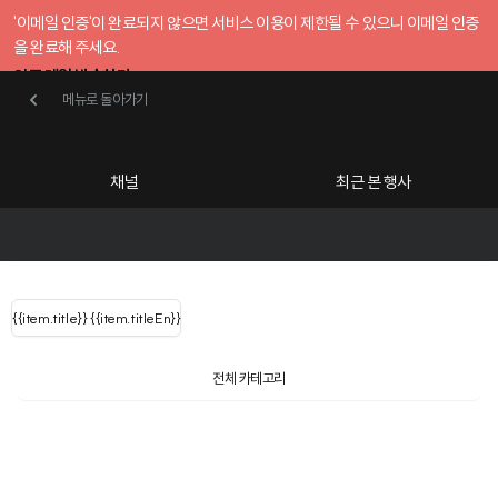
'이메일 인증'이 완료되지 않으면 서비스 이용이 제한될 수 있으니 이메일 인증
을 완료해 주세요.
인증 메일 발송하기
메뉴로 돌아가기
메뉴로 돌아가기
확인
호스트센터
채널
최근 본 행사
UserLastName()
카테고리
Categories
|
무료행사개설
Host your event for fr
{{ user.name }}
님
채널 리스트
{{channelEvent.SortType.name}}
{{item.title}}
{{ user.name }}
{{item.titleEn}}
님
로그인 해주세요
Close sidebar
{{ user.email }}
{{
{{ item.Title
filter.name
내 정보 수정
전체 카테고리
{{ user.email}}
?
}}
행사
검색 결과 더 보기
{{item.Title}}
item.Title[0]
내 정보 수정
: "" }}
신청 행사
공유하기
구독하기
채널
검색 결과 더 보기