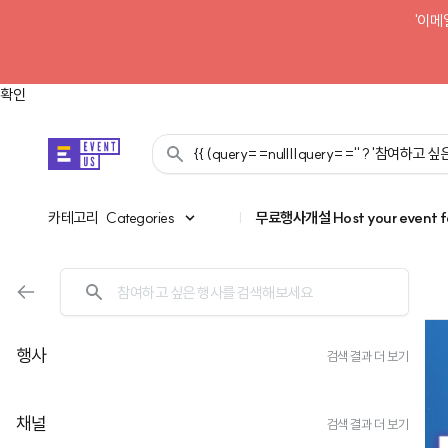
'이메
확인
{{ (query==null||query=='' ? '참여하고
카테고리
카테고리
Categories
|
무료행사개설
Host your event f
행사
검색 결과 더 보기
채널
검색 결과 더 보기