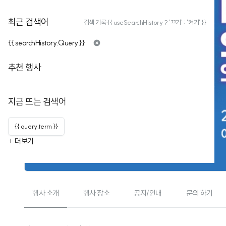
최근 검색어
검색 기록 {{ useSearchHistory ? '끄기' : '켜기' }}
{{ searchHistory.Query }}
추천 행사
지금 뜨는 검색어
{{ query.term }}
+ 더보기
행사 소개
행사 장소
공지/안내
문의 하기