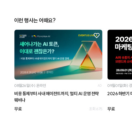
이런 행사는 어때요?
08월26일(수)
온라인
09월01일(화)
AD
비용 통제부터 사내 에이전트까지, 멀티 AI 운영 전략
2026 하반기
웨비나
무료
무료
조회 675