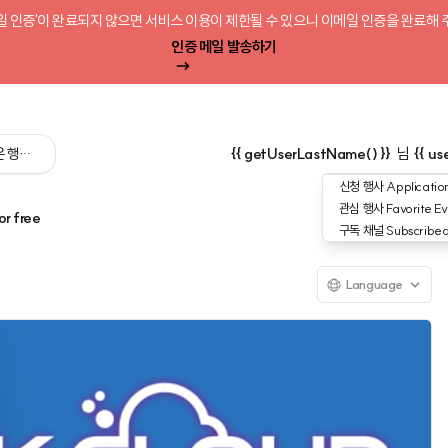
일 인증'이 완료되지 않으면 서비스 이용이 제한될 수 있으니 이메일 인증을 완료해 
인증 메일 발송하기
 싶은 행사를 검색해 보세요':query) }}
{{ getUserLastName() }}
님
{{ us
신청 행사
Application
관심 행사
Favorite Ev
or free
구독 채널
Subscribe
Language