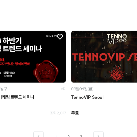
강남구
09월04일(금)
AD
 마케팅 트렌드 세미나
TennoVIP Seoul
무료
조회 2,017
1
2
3