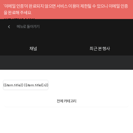
'이메일 인증'이 완료되지 않으면 서비스 이용이 제한될 수 있으니 이메일 인증
을 완료해 주세요.
인증 메일 발송하기
메뉴로 돌아가기
메뉴로 돌아가기
확인
호스트센터
채널
최근 본 행사
UserLastName()
카테고리
Categories
|
무료행사개설
Host your event for fr
{{ user.name }}
님
채널 리스트
{{channelEvent.SortType.name}}
{{item.title}}
{{ user.name }}
{{item.titleEn}}
님
로그인 해주세요
Close sidebar
Language
{{ user.email }}
{{
{{ item.Title
filter.name
내 정보 수정
전체 카테고리
{{ user.email}}
?
}}
행사
검색 결과 더 보기
{{item.Title}}
item.Title[0]
내 정보 수정
: "" }}
신청 행사
채널
검색 결과 더 보기