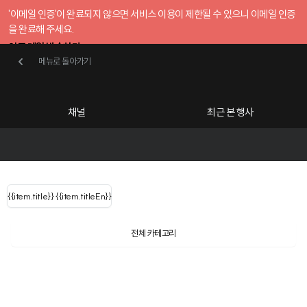
'이메일 인증'이 완료되지 않으면 서비스 이용이 제한될 수 있으니 이메일 인증
을 완료해 주세요.
인증 메일 발송하기
메뉴로 돌아가기
메뉴로 돌아가기
확인
호스트센터
채널
최근 본 행사
UserLastName()
카테고리
Categories
|
무료행사개설
Host your event for fr
{{ user.name }}
님
채널 리스트
{{channelEvent.SortType.name}}
{{item.title}}
{{ user.name }}
{{item.titleEn}}
님
로그인 해주세요
Close sidebar
Language
{{ user.email }}
{{
{{ item.Title
filter.name
내 정보 수정
전체 카테고리
{{ user.email}}
?
}}
행사
검색 결과 더 보기
{{item.Title}}
item.Title[0]
내 정보 수정
: "" }}
신청 행사
채널
검색 결과 더 보기