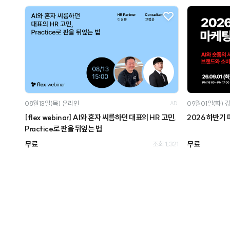
08월13일(목)
온라인
09월01일(화)
AD
[flex webinar] AI와 혼자 씨름하던 대표의 HR 고민,
2026 하반기
Practice로 판을 뒤엎는 법
무료
무료
조회 1,321