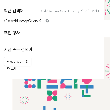
최근 검색어
검색 기록 {{ useSearchHistory ? '끄기' : '켜기' }}
{{ searchHistory.Query }}
추천 행사
지금 뜨는 검색어
{{ query.term }}
+ 더보기