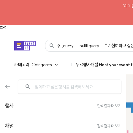
'이메
확인
{{ (query==null||query=='' ? '참여하고
카테고리
카테고리
Categories
|
무료행사개설
Host your event f
행사
검색 결과 더 보기
채널
검색 결과 더 보기