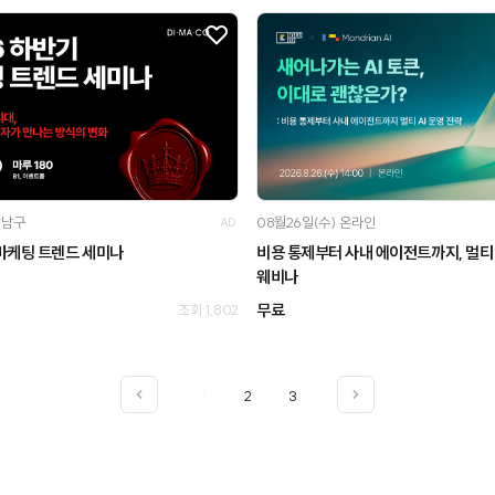
강남구
08월26일(수)
온라인
AD
 마케팅 트렌드 세미나
비용 통제부터 사내 에이전트까지, 멀티 
웨비나
무료
조회 1,802
1
2
3