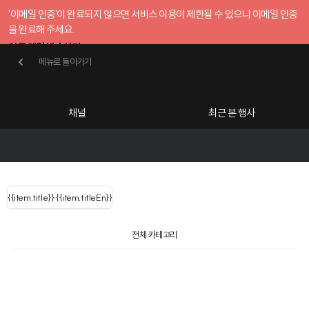
'이메일 인증'이 완료되지 않으면 서비스 이용이 제한될 수 있으니 이메일 인증
을 완료해 주세요.
인증 메일 발송하기
메뉴로 돌아가기
메뉴로 돌아가기
확인
호스트센터
채널
최근 본 행사
UserLastName()
카테고리
Categories
|
무료행사개설
Host your event for fr
{{ user.name }}
님
채널 리스트
{{channelEvent.SortType.name}}
{{item.title}}
{{ user.name }}
{{item.titleEn}}
님
로그인 해주세요
Close sidebar
Language
{{ user.email }}
{{
{{ item.Title
filter.name
내 정보 수정
전체 카테고리
{{ user.email}}
?
}}
행사
검색 결과 더 보기
{{item.Title}}
item.Title[0]
내 정보 수정
: "" }}
신청 행사
채널
검색 결과 더 보기