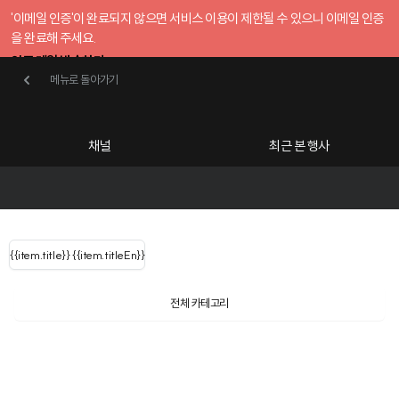
'이메일 인증'이 완료되지 않으면 서비스 이용이 제한될 수 있으니 이메일 인증
을 완료해 주세요.
인증 메일 발송하기
메뉴로 돌아가기
메뉴로 돌아가기
확인
호스트센터
채널
최근 본 행사
UserLastName()
카테고리
Categories
|
무료행사개설
Host your event for fr
{{ user.name }}
님
채널 리스트
{{channelEvent.SortType.name}}
{{item.title}}
{{ user.name }}
{{item.titleEn}}
님
로그인 해주세요
Close sidebar
Language
{{ user.email }}
{{
{{ item.Title
filter.name
내 정보 수정
전체 카테고리
{{ user.email}}
?
}}
행사
검색 결과 더 보기
{{item.Title}}
item.Title[0]
내 정보 수정
: "" }}
신청 행사
채널
검색 결과 더 보기