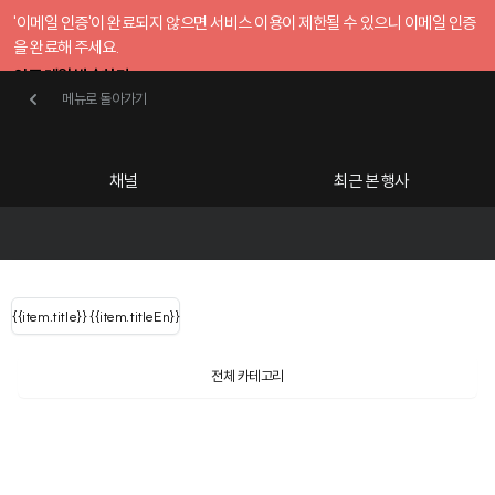
'이메일 인증'이 완료되지 않으면 서비스 이용이 제한될 수 있으니 이메일 인증
을 완료해 주세요.
인증 메일 발송하기
메뉴로 돌아가기
메뉴로 돌아가기
확인
호스트센터
채널
최근 본 행사
UserLastName()
카테고리
Categories
|
무료행사개설
Host your event for fr
{{ user.name }}
님
채널 리스트
{{channelEvent.SortType.name}}
{{item.title}}
{{ user.name }}
{{item.titleEn}}
님
로그인 해주세요
Close sidebar
Language
{{ user.email }}
{{
{{ item.Title
filter.name
내 정보 수정
전체 카테고리
{{ user.email}}
?
}}
행사
검색 결과 더 보기
{{item.Title}}
item.Title[0]
내 정보 수정
: "" }}
신청 행사
채널
검색 결과 더 보기