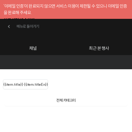
'이메일 인증'이 완료되지 않으면 서비스 이용이 제한될 수 있으니 이메일 인증
을 완료해 주세요.
인증 메일 발송하기
메뉴로 돌아가기
메뉴로 돌아가기
확인
호스트센터
채널
최근 본 행사
UserLastName()
카테고리
Categories
|
무료행사개설
Host your event for fr
{{ user.name }}
님
채널 리스트
{{channelEvent.SortType.name}}
{{item.title}}
{{ user.name }}
{{item.titleEn}}
님
로그인 해주세요
Close sidebar
{{ user.email }}
{{
{{ item.Title
filter.name
내 정보 수정
전체 카테고리
{{ user.email}}
?
}}
행사
검색 결과 더 보기
{{item.Title}}
공유하기
구독하기
item.Title[0]
내 정보 수정
: "" }}
신청 행사
(사)한국수입협회
채널
검색 결과 더 보기