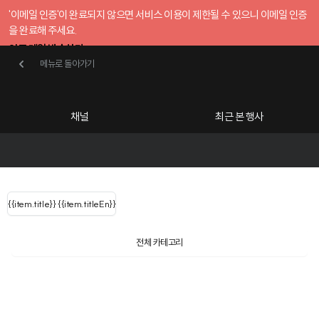
'이메일 인증'이 완료되지 않으면 서비스 이용이 제한될 수 있으니 이메일 인증
을 완료해 주세요.
인증 메일 발송하기
메뉴로 돌아가기
메뉴로 돌아가기
확인
호스트센터
채널
최근 본 행사
UserLastName()
카테고리
Categories
|
무료행사개설
Host your event for fr
{{ user.name }}
님
채널 리스트
{{channelEvent.SortType.name}}
{{item.title}}
{{ user.name }}
{{item.titleEn}}
님
로그인 해주세요
Close sidebar
Language
{{ user.email }}
{{
{{ item.Title
filter.name
내 정보 수정
전체 카테고리
{{ user.email}}
?
}}
행사
검색 결과 더 보기
{{item.Title}}
item.Title[0]
내 정보 수정
: "" }}
신청 행사
채널
검색 결과 더 보기