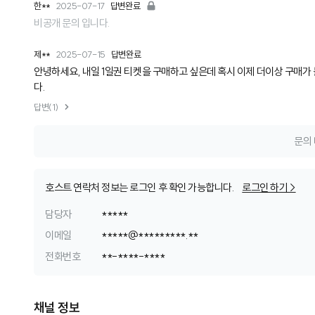
한**
2025-07-17
답변완료
비공개 문의 입니다.
제**
2025-07-15
답변완료
안녕하세요, 내일 1일권 티켓을 구매하고 싶은데 혹시 이제 더이상 구매가
다.
답변(1)
문의 
호스트 연락처 정보는 로그인 후 확인 가능합니다.
로그인 하기 >
담당자
*****
이메일
*
*
*
*
*
@
*
*
*
*
*
*
*
*
*
.
*
*
전화번호
*
*
-
*
*
*
*
-
*
*
*
*
채널 정보