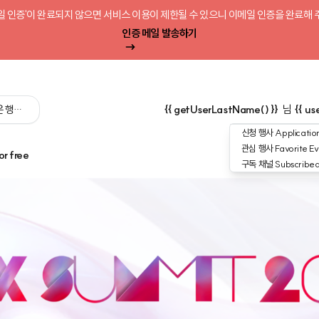
일 인증'이 완료되지 않으면 서비스 이용이 제한될 수 있으니 이메일 인증을 완료해 
인증 메일 발송하기
 싶은 행사를 검색해 보세요':query) }}
{{ getUserLastName() }}
님
{{ us
신청 행사
Application
관심 행사
Favorite Ev
or free
구독 채널
Subscribe