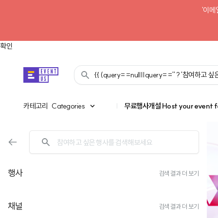
'이메
확인
{{ (query==null||query=='' ? '참여하고
카테고리
카테고리
Categories
|
무료행사개설
Host your event f
행사
검색 결과 더 보기
채널
검색 결과 더 보기