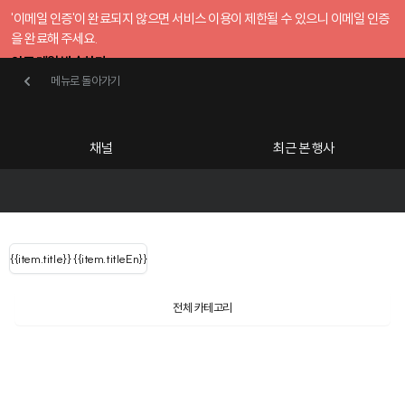
'이메일 인증'이 완료되지 않으면 서비스 이용이 제한될 수 있으니 이메일 인증
을 완료해 주세요.
인증 메일 발송하기
메뉴로 돌아가기
메뉴로 돌아가기
확인
호스트센터
채널
최근 본 행사
UserLastName()
카테고리
Categories
|
무료행사개설
Host your event for fr
{{ user.name }}
님
채널 리스트
{{channelEvent.SortType.name}}
{{item.title}}
{{ user.name }}
{{item.titleEn}}
님
로그인 해주세요
Close sidebar
{{ user.email }}
{{
{{ item.Title
filter.name
내 정보 수정
전체 카테고리
{{ user.email}}
?
}}
행사
검색 결과 더 보기
{{item.Title}}
item.Title[0]
내 정보 수정
: "" }}
신청 행사
공유하기
구독하기
채널
검색 결과 더 보기