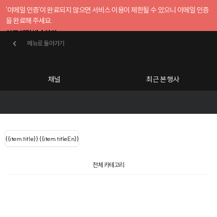
'이메일 인증'이 완료되지 않으면 서비스 이용이 제한될 수 있으니 이메일 인증
을 완료해 주세요.
인증 메일 발송하기
메뉴로 돌아가기
메뉴로 돌아가기
확인
호스트센터
채널
최근 본 행사
UserLastName()
카테고리
Categories
|
무료행사개설
Host your event for fr
{{ user.name }}
님
채널 리스트
{{channelEvent.SortType.name}}
{{item.title}}
{{ user.name }}
{{item.titleEn}}
님
로그인 해주세요
Close sidebar
Language
{{ user.email }}
{{
{{ item.Title
filter.name
내 정보 수정
전체 카테고리
{{ user.email}}
?
}}
행사
검색 결과 더 보기
{{item.Title}}
item.Title[0]
내 정보 수정
: "" }}
신청 행사
채널
검색 결과 더 보기