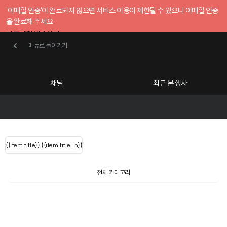
'이메일 인증'이 완료되지 않으면 서비스 이용이 제한될 수 있으니 이메일 인증
을 완료해 주세요.
인증 메일 발송하기
메뉴로 돌아가기
메뉴로 돌아가기
확인
호스트센터
채널
최근 본 행사
UserLastName()
카테고리
Categories
|
무료행사개설
Host your event for fr
{{ user.name }}
님
채널 리스트
{{channelEvent.SortType.name}}
{{item.title}}
{{ user.name }}
{{item.titleEn}}
님
로그인 해주세요
Close sidebar
Language
{{ user.email }}
{{
{{ item.Title
filter.name
내 정보 수정
전체 카테고리
{{ user.email}}
?
}}
행사
검색 결과 더 보기
{{item.Title}}
item.Title[0]
내 정보 수정
: "" }}
신청 행사
채널
검색 결과 더 보기