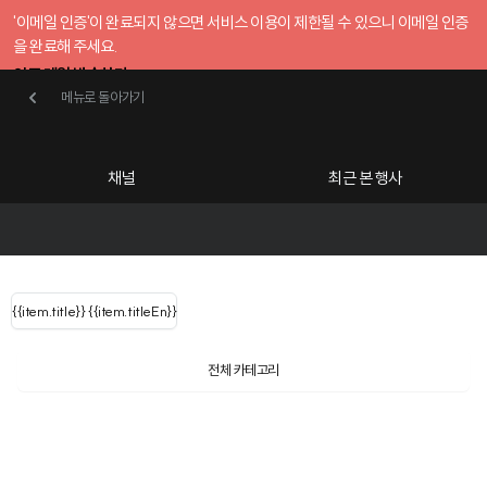
'이메일 인증'이 완료되지 않으면 서비스 이용이 제한될 수 있으니 이메일 인증
을 완료해 주세요.
인증 메일 발송하기
메뉴로 돌아가기
메뉴로 돌아가기
확인
호스트센터
채널
최근 본 행사
UserLastName()
카테고리
Categories
|
무료행사개설
Host your event for fr
{{ user.name }}
님
채널 리스트
{{channelEvent.SortType.name}}
{{item.title}}
{{ user.name }}
{{item.titleEn}}
님
로그인 해주세요
Close sidebar
Language
{{ user.email }}
{{
{{ item.Title
filter.name
내 정보 수정
전체 카테고리
{{ user.email}}
?
}}
행사
검색 결과 더 보기
{{item.Title}}
item.Title[0]
내 정보 수정
: "" }}
신청 행사
채널
검색 결과 더 보기