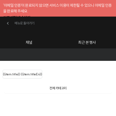
'이메일 인증'이 완료되지 않으면 서비스 이용이 제한될 수 있으니 이메일 인증
을 완료해 주세요.
인증 메일 발송하기
메뉴로 돌아가기
메뉴로 돌아가기
확인
호스트센터
채널
최근 본 행사
UserLastName()
카테고리
Categories
|
무료행사개설
Host your event for fr
{{ user.name }}
님
채널 리스트
{{channelEvent.SortType.name}}
{{item.title}}
{{ user.name }}
{{item.titleEn}}
님
로그인 해주세요
Close sidebar
Language
{{ user.email }}
{{
{{ item.Title
filter.name
내 정보 수정
전체 카테고리
{{ user.email}}
?
}}
행사
검색 결과 더 보기
{{item.Title}}
item.Title[0]
내 정보 수정
: "" }}
신청 행사
채널
검색 결과 더 보기