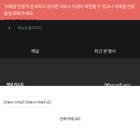
'이메일 인증'이 완료되지 않으면 서비스 이용이 제한될 수 있으니 이메일 인증
을 완료해 주세요.
인증 메일 발송하기
메뉴로 돌아가기
메뉴로 돌아가기
확인
호스트센터
채널
최근 본 행사
UserLastName()
{{ (query==null||query=='' ? '참여하고 싶은 행사를 검색해 보세요':query)
카테고리
Categories
|
무료행사개설
Host your event for fr
{{ user.name }}
님
채널 리스트
{{channelEvent.SortType.name}}
{{ user.email }}
{{
{{item.title}}
{{ user.name }}
{{item.titleEn}}
님
로그인 해주세요
Close sidebar
{{ item.Title
filter.name
내 정보 수정
?
}}
{{item.Title}}
item.Title[0]
전체 카테고리
{{ user.email}}
AI 시대, 대표의 고민을 뒤엎다
: "" }}
행사
검색 결과 더 보기
신청 행사
조직 성장 속도를 뒤집는 HR 셋업
내 정보 수정