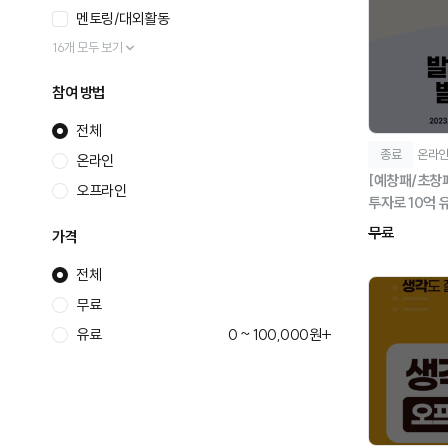
멘토링/대외활동
16개 모두 보기
참여 방법
전체
종료
온라
온라인
[예창패/초창패]
오프라인
투자로 10억 
무료
가격
전체
무료
유료
0 ~ 100,000원+