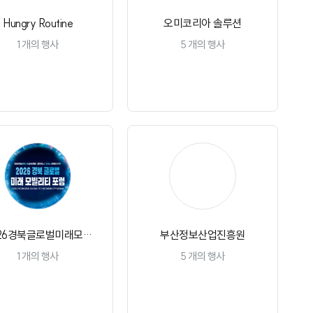
Hungry Routine
오미코리아 솔루션
1
개의 행사
5
개의 행사
채널 구독
채널 구독
부
26경북글로벌미래모빌
부산정보산업진흥원
리티포럼
1
개의 행사
5
개의 행사
채널 구독
채널 구독