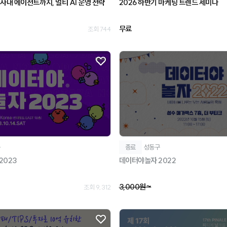
사내 에이전트까지, 멀티 AI 운영 전략
2026 하반기 마케팅 트렌드 세미나
무료
조회 744
구
종료
성동구
2023
데이터야놀자 2022
3,000원~
조회 9,312