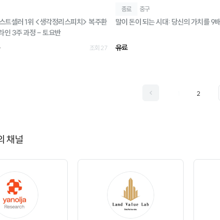
종료
중구
스트셀러 1위 <생각정리스피치> 복주환
라인 3주 과정 - 토요반
~
유료
조회 27
1
2
의 채널