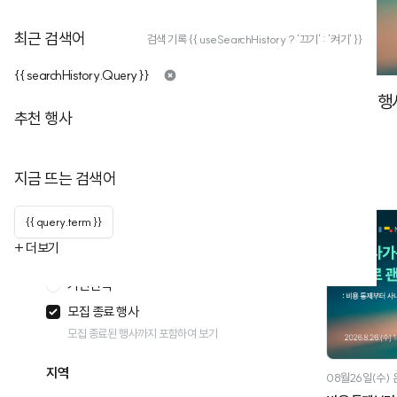
2026. 08. 13(목) 15:00
온라인 행사
최근 검색어
검색 기록 {{ useSearchHistory ? '끄기' : '켜기' }}
{{ searchHistory.Query }}
17
개의 행
필터
필터 초기화
추천 행사
일시
행사 캘린더 >
모집 종료 행
지금 뜨는 검색어
모든날
오늘
{{ query.term }}
이번주
+ 더보기
이번달
기간선택
모집 종료 행사
모집 종료된 행사까지 포함하여 보기
지역
08월26일(수)