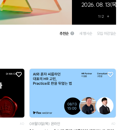
1
| 2
+
추천순
새 행사순
모집 마감일순
08월13일(목)
온라인
AD
AD