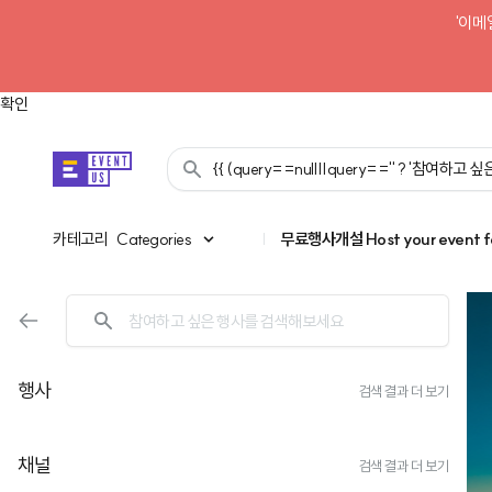
'이메
확인
{{ (query==null||query=='' ? '참여하고
카테고리
카테고리
Categories
|
무료행사개설
Host your event f
AI 시대, 대표의 고민을 뒤엎다
행사
검색 결과 더 보기
조직 성장 속도를 뒤집는 HR 셋
채널
검색 결과 더 보기