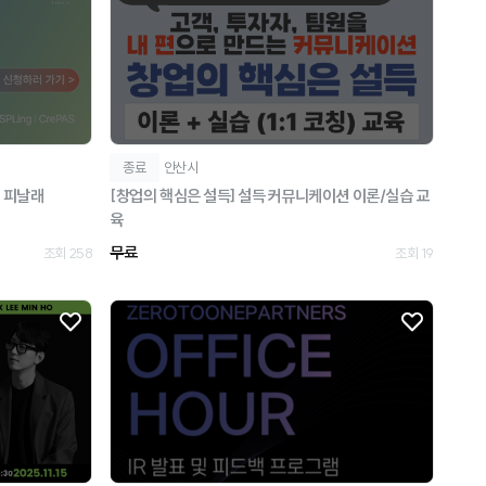
종료
안산시
회 피날래
[창업의 핵심은 설득] 설득 커뮤니케이션 이론/실습 교
육
무료
조회 258
조회 19