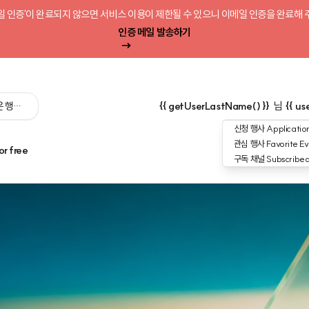
일 인증'이 완료되지 않으면 서비스 이용이 제한될 수 있으니 이메일 인증을 완료해 
인증 메일 발송하기
 싶은 행사를 검색해 보세요':query) }}
{{ getUserLastName() }}
님
{{ us
신청 행사
Application
관심 행사
Favorite Ev
or free
구독 채널
Subscribe
업