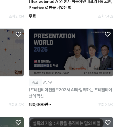
[flex webinar] AI와 혼자 씨름하던 대표의 HR 고민,
Practice로 판을 뒤엎는 법
무료
조회 2,134
조회 1,482
종료
강남구
[프레젠테이션월드2026] AI와 함께하는 프레젠테이
션의 혁신
120,000원~
조회 8,229
조회 2,169