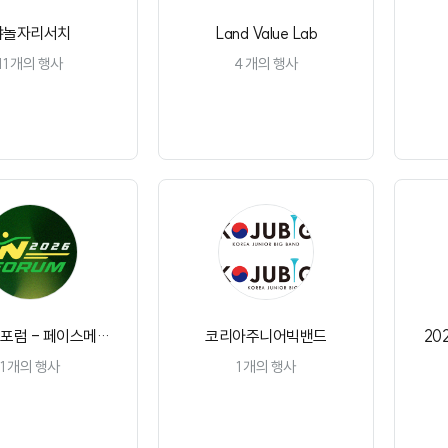
야놀자리서치
Land Value Lab
11
개의 행사
4
개의 행사
채널 구독
채널 구독
N포럼 - 페이스메이
코리아주니어빅밴드
20
커
1
개의 행사
1
개의 행사
채널 구독
채널 구독