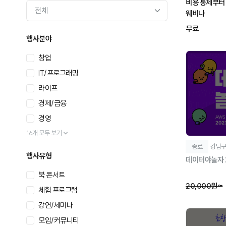
비용 통제부터 
웨비나
무료
행사분야
창업
IT/프로그래밍
라이프
경제/금융
경영
16개 모두 보기
종료
강남
행사유형
데이터야놀자 
북 콘서트
20,000원~
체험 프로그램
강연/세미나
모임/커뮤니티