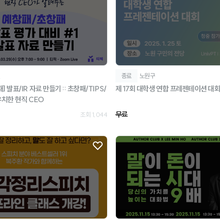
인
종료
노원구
 발표/IR 자료 만들기 :: 초창패/TIPS/
제 17회 대학생 연합 프레젠테이션 대
유치한 현직 CEO
무료
조회 1,044