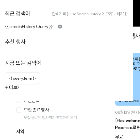
2026. 08. 26(수) 14:00
최근 검색어
검색 기록 {{ useSearchHistory ? '끄기' : '켜기' }}
{{ searchHistory.Query }}
1
개의 행
필터
필터 초기화
추천 행사
일시
행사 캘린더 >
지금 뜨는 검색어
모든날
오늘
{{ query.term }}
이번주
+ 더보기
이번달
기간선택
모집 종료 행사
08월13일(목)
모집 종료된 행사까지 포함하여 보기
[flex webi
Practice로
지역
무료