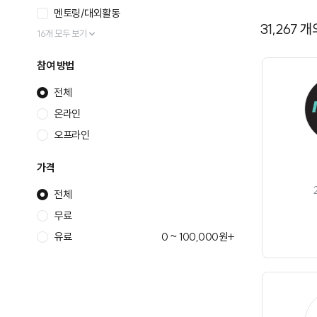
멘토링/대외활동
31,267
개
16개 모두 보기
참여 방법
전체
온라인
오프라인
가격
전체
무료
유료
0 ~ 100,000원+