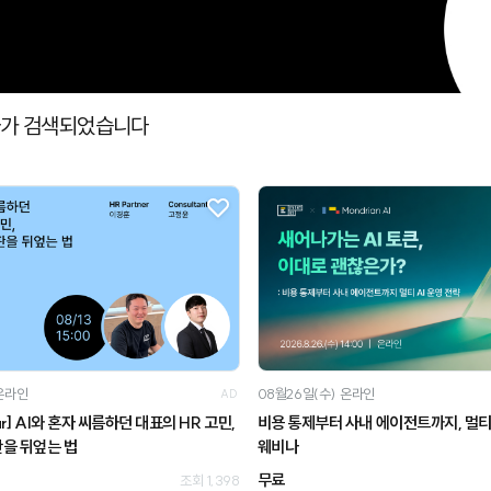
온라인 행사
사가 검색되었습니다
온라인
08월26일(수)
온라인
AD
nar] AI와 혼자 씨름하던 대표의 HR 고민,
비용 통제부터 사내 에이전트까지, 멀티 
 판을 뒤엎는 법
웨비나
무료
조회 1,398