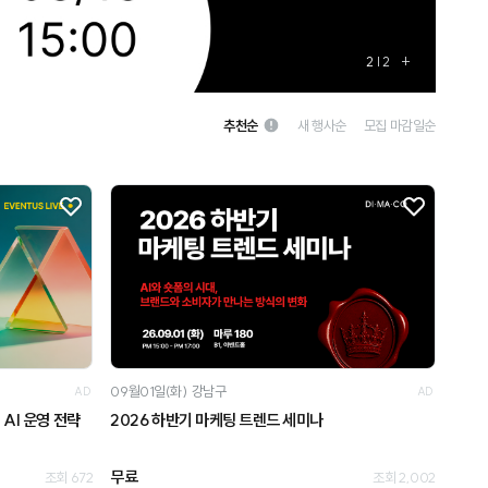
1
| 2
+
추천순
새 행사순
모집 마감일순
09월01일(화)
강남구
AD
AD
AI 운영 전략
2026 하반기 마케팅 트렌드 세미나
무료
조회 672
조회 2,002