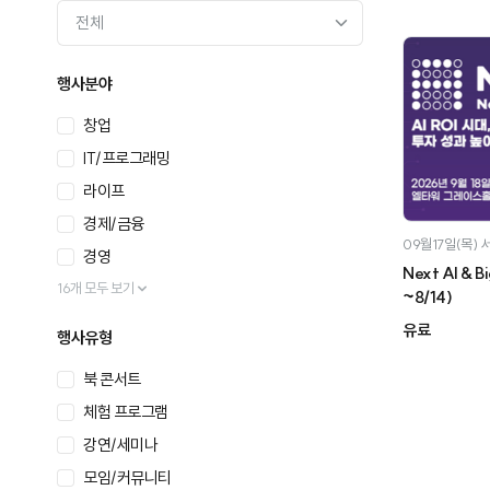
행사분야
창업
IT/프로그래밍
라이프
경제/금융
09월17일(목)
경영
Next AI & 
16개 모두 보기
~8/14)
유료
행사유형
북 콘서트
체험 프로그램
강연/세미나
모임/커뮤니티