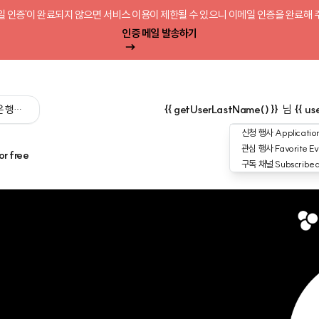
일 인증'이 완료되지 않으면 서비스 이용이 제한될 수 있으니 이메일 인증을 완료해 
인증 메일 발송하기
 싶은 행사를 검색해 보세요':query) }}
{{ getUserLastName() }}
님
{{ us
신청 행사
Application
관심 행사
Favorite Ev
or free
구독 채널
Subscribe
 에이전트까지