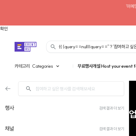
'이메
확인
{{ (query==null||query=='' ? '참여하고
카테고리
카테고리
Categories
|
무료행사개설
Host your event f
멀티 AI 운영 전략 웨비나
행사
검색 결과 더 보기
비용 통제부터 사내
채널
검색 결과 더 보기