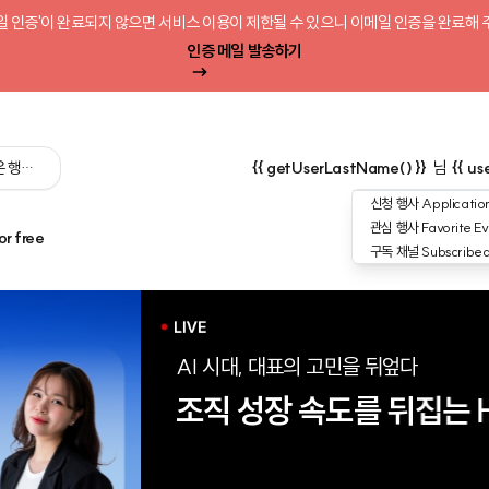
일 인증'이 완료되지 않으면 서비스 이용이 제한될 수 있으니 이메일 인증을 완료해 
인증 메일 발송하기
 싶은 행사를 검색해 보세요':query) }}
{{ getUserLastName() }}
님
{{ us
신청 행사
Application
관심 행사
Favorite Ev
or free
구독 채널
Subscribe
업