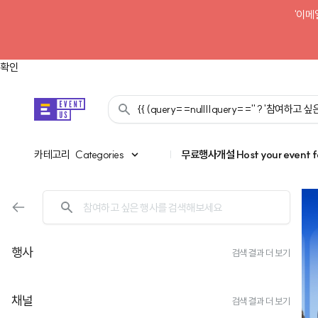
'이메
확인
{{ (query==null||query=='' ? '참여하고
카테고리
카테고리
Categories
|
무료행사개설
Host your event f
AI 시대, 대표의 고민을 뒤엎다
행사
검색 결과 더 보기
조직 성장 속도를 뒤집는 HR 셋
채널
검색 결과 더 보기