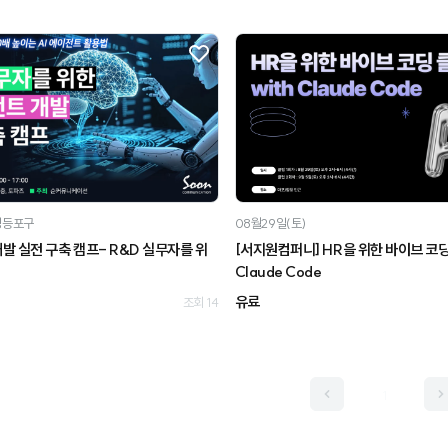
영등포구
08월29일(토)
개발 실전 구축 캠프- R&D 실무자를 위
[서지원컴퍼니] HR을 위한 바이브 코딩 
Claude Code
유료
조회 14
1