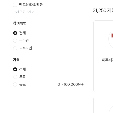
멘토링/대외활동
31,250
개
16개 모두 보기
참여 방법
전체
온라인
오프라인
가격
이주배
전체
무료
유료
0 ~ 100,000원+