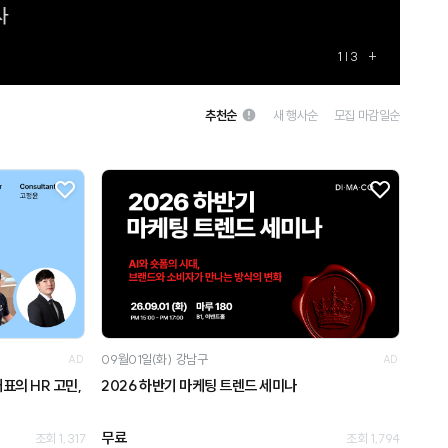
1
| 3
+
추천순
새 행사순
모집 마감일순
09월01일(화)
강남구
AD
AD
 대표의 HR 고민,
2026 하반기 마케팅 트렌드 세미나
무료
조회 1,317
조회 1,794