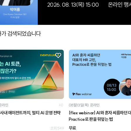
사가 검색되었습니다
온라인
08월13일(목)
온라인
AD
사내 에이전트까지, 멀티 AI 운영 전략
[flex webinar] AI와 혼자 씨름하던
Practice로 판을 뒤엎는 법
무료
조회 549