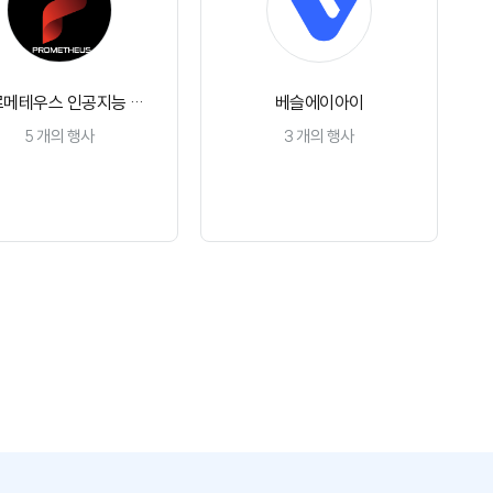
로메테우스 인공지능 동
베슬에이아이
아리
5
개의 행사
3
개의 행사
채널 구독
채널 구독