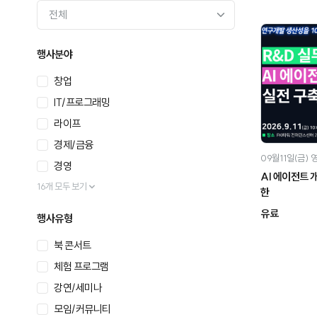
행사분야
창업
IT/프로그래밍
라이프
경제/금융
09월11일(금)
경영
AI 에이전트 
16개 모두 보기
한
유료
행사유형
북 콘서트
체험 프로그램
강연/세미나
모임/커뮤니티