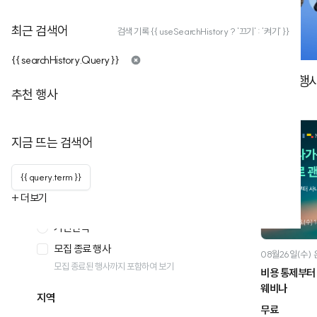
2026. 08. 13(목) 15:00
온라인 행사
최근 검색어
검색 기록 {{ useSearchHistory ? '끄기' : '켜기' }}
{{ searchHistory.Query }}
2
개의 행
필터
필터 초기화
추천 행사
일시
행사 캘린더 >
지금 뜨는 검색어
모든날
오늘
{{ query.term }}
이번주
+ 더보기
이번달
기간선택
모집 종료 행사
08월26일(수)
모집 종료된 행사까지 포함하여 보기
비용 통제부터 
웨비나
지역
무료