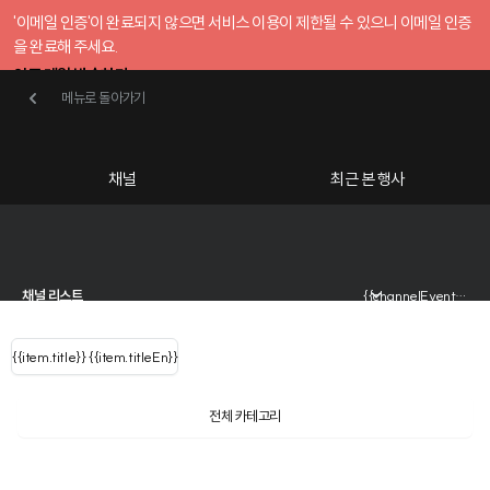
'이메일 인증'이 완료되지 않으면 서비스 이용이 제한될 수 있으니 이메일 인증
을 완료해 주세요.
인증 메일 발송하기
메뉴로 돌아가기
메뉴로 돌아가기
확인
호스트센터
채널
최근 본 행사
UserLastName()
{{ (query==null||query=='' ? '참여하고 싶은 행사를 검색해 보세요':query)
카테고리
Categories
|
무료행사개설
Host your event for fr
{{ user.name }}
님
채널 리스트
{{channelEvent.SortType.name}}
{{ user.email }}
{{
{{item.title}}
{{ user.name }}
{{item.titleEn}}
님
로그인 해주세요
Close sidebar
{{ item.Title
filter.name
내 정보 수정
?
}}
{{item.Title}}
item.Title[0]
전체 카테고리
{{ user.email}}
멀티 AI 운영 전략 웨비나
: "" }}
행사
검색 결과 더 보기
신청 행사
비용 통제부터 사내 에이전트까지
내 정보 수정