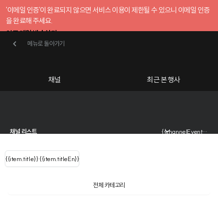
'이메일 인증'이 완료되지 않으면 서비스 이용이 제한될 수 있으니 이메일 인증
을 완료해 주세요.
인증 메일 발송하기
메뉴로 돌아가기
메뉴로 돌아가기
확인
호스트센터
채널
최근 본 행사
UserLastName()
{{ (query==null||query=='' ? '참여하고 싶은 행사를 검색해 보세요':query)
카테고리
Categories
|
무료행사개설
Host your event for fr
{{ user.name }}
님
채널 리스트
{{channelEvent.SortType.name}}
{{ user.email }}
{{
{{item.title}}
{{ user.name }}
{{item.titleEn}}
님
로그인 해주세요
Close sidebar
{{ item.Title
filter.name
내 정보 수정
?
}}
{{item.Title}}
item.Title[0]
전체 카테고리
{{ user.email}}
AI 시대, 대표의 고민을 뒤엎다
: "" }}
행사
검색 결과 더 보기
신청 행사
조직 성장 속도를 뒤집는 HR 셋업
내 정보 수정