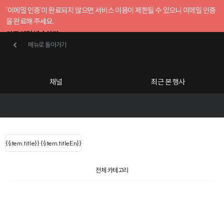
'이메일 인증'이 완료되지 않으면 서비스 이용이 제한될 수 있으니 이메일 인증
을 완료해 주세요.
인증 메일 발송하기
메뉴로 돌아가기
메뉴로 돌아가기
확인
호스트센터
채널
최근 본 행사
UserLastName()
카테고리
Categories
|
무료행사개설
Host your event for fr
{{ user.name }}
님
채널 리스트
{{channelEvent.SortType.name}}
{{item.title}}
{{ user.name }}
{{item.titleEn}}
님
로그인 해주세요
Close sidebar
Language
{{ user.email }}
{{
{{ item.Title
filter.name
내 정보 수정
전체 카테고리
{{ user.email}}
?
}}
행사
검색 결과 더 보기
{{item.Title}}
item.Title[0]
내 정보 수정
: "" }}
신청 행사
채널
검색 결과 더 보기