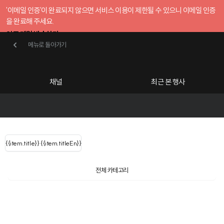
'이메일 인증'이 완료되지 않으면 서비스 이용이 제한될 수 있으니 이메일 인증
을 완료해 주세요.
인증 메일 발송하기
메뉴로 돌아가기
메뉴로 돌아가기
확인
호스트센터
채널
최근 본 행사
UserLastName()
카테고리
Categories
|
무료행사개설
Host your event for fr
{{ user.name }}
님
채널 리스트
{{channelEvent.SortType.name}}
{{item.title}}
{{ user.name }}
{{item.titleEn}}
님
로그인 해주세요
Close sidebar
Language
{{ user.email }}
{{
{{ item.Title
filter.name
내 정보 수정
전체 카테고리
{{ user.email}}
?
}}
행사
검색 결과 더 보기
{{item.Title}}
item.Title[0]
내 정보 수정
: "" }}
신청 행사
채널
검색 결과 더 보기