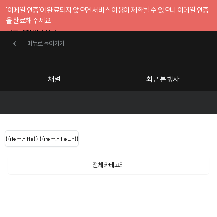
'이메일 인증'이 완료되지 않으면 서비스 이용이 제한될 수 있으니 이메일 인증
을 완료해 주세요.
인증 메일 발송하기
메뉴로 돌아가기
메뉴로 돌아가기
확인
호스트센터
채널
최근 본 행사
UserLastName()
카테고리
Categories
|
무료행사개설
Host your event for fr
{{ user.name }}
님
채널 리스트
{{channelEvent.SortType.name}}
{{item.title}}
{{ user.name }}
{{item.titleEn}}
님
로그인 해주세요
Close sidebar
{{ user.email }}
{{
{{ item.Title
filter.name
내 정보 수정
전체 카테고리
{{ user.email}}
?
}}
행사
검색 결과 더 보기
{{item.Title}}
item.Title[0]
내 정보 수정
: "" }}
신청 행사
공유하기
구독하기
채널
검색 결과 더 보기