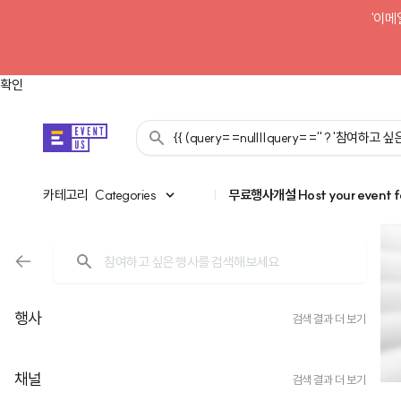
'이메
확인
{{ (query==null||query=='' ? '참여하고
카테고리
카테고리
Categories
|
무료행사개설
Host your event f
행사
검색 결과 더 보기
채널
검색 결과 더 보기