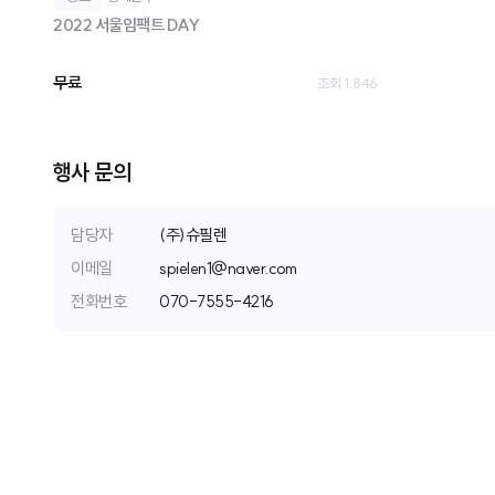
2022 서울임팩트 DAY
무료
조회 1,846
행사 문의
담당자
(주)슈필렌
이메일
s
p
i
e
l
e
n
1
@
n
a
v
e
r
.
c
o
m
전화번호
0
7
0
-
7
5
5
5
-
4
2
1
6