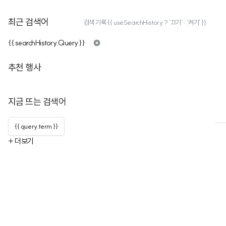
최근 검색어
검색 기록 {{ useSearchHistory ? '끄기' : '켜기' }}
{{ searchHistory.Query }}
2022 서울임팩트 DAY
추천 행사
구독자
1
누적행사
1
2022 서울임팩트 DAY, 미래를 위한 인재들을 초대합니다!
지금 뜨는 검색어
행사
행사 목록
채널 정보
{{ query.term }}
+ 더보기