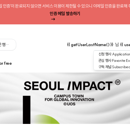
일 인증'이 완료되지 않으면 서비스 이용이 제한될 수 있으니 이메일 인증을 완료해 
인증 메일 발송하기
 싶은 행사를 검색해 보세요':query) }}
{{ getUserLastName() }}
님
{{ us
신청 행사
Application
관심 행사
Favorite Ev
or free
구독 채널
Subscribe