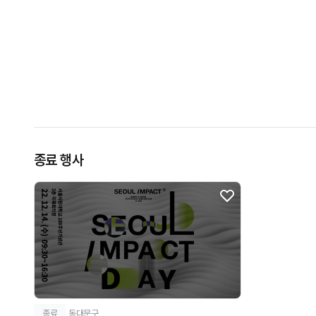
종료 행사
종료
동대문구