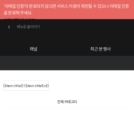
'이메일 인증'이 완료되지 않으면 서비스 이용이 제한될 수 있으니 이메일 인증
을 완료해 주세요.
인증 메일 발송하기
메뉴로 돌아가기
메뉴로 돌아가기
확인
호스트센터
채널
최근 본 행사
UserLastName()
카테고리
Categories
|
무료행사개설
Host your event for fr
{{ user.name }}
님
채널 리스트
{{channelEvent.SortType.name}}
{{item.title}}
{{ user.name }}
{{item.titleEn}}
님
로그인 해주세요
Close sidebar
Language
{{ user.email }}
{{
{{ item.Title
filter.name
내 정보 수정
전체 카테고리
{{ user.email}}
?
}}
행사
검색 결과 더 보기
{{item.Title}}
item.Title[0]
내 정보 수정
: "" }}
신청 행사
채널
검색 결과 더 보기