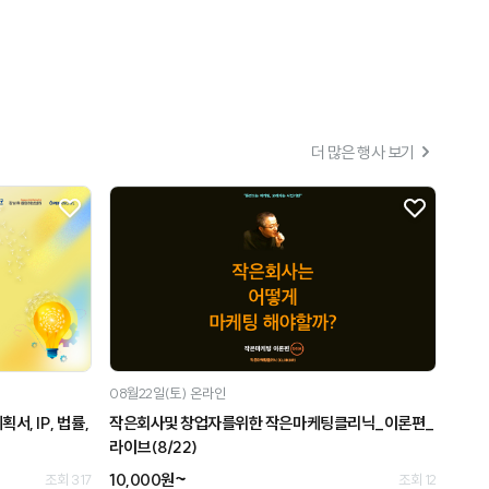
더 많은 행사 보기
08월22일(토)
온라인
서, IP, 법률,
작은회사및 창업자를위한 작은마케팅클리닉_이론편_
라이브(8/22)
10,000원~
조회 317
조회 12