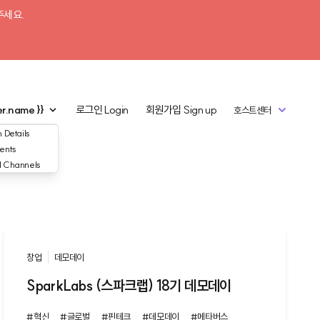
주세요.
er.name }}
로그인
Login
회원가입
Sign up
호스트센터
 Details
ents
d Channels
창업
데모데이
SparkLabs (스파크랩) 18기 데모데이
#혁신
#글로벌
#핀테크
#데모데이
#메타버스