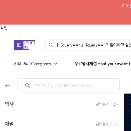
'이메
확인
{{ (query==null||query=='' ? '참여하고
카테고리
카테고리
Categories
|
무료행사개설
Host your event f
행사
검색 결과 더 보기
채널
검색 결과 더 보기