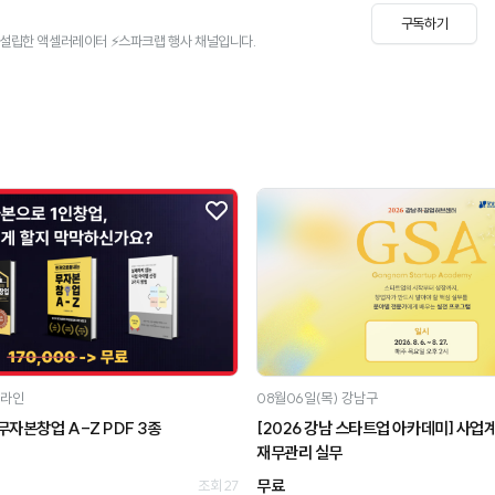
구독하기
 창업자가 설립한 액셀러레이터 ⚡스파크랩 행사 채널입니다.
라인
08월06일(목)
강남구
무자본창업 A-Z PDF 3종
[2026 강남 스타트업 아카데미] 사업계획
재무관리 실무
무료
조회 27