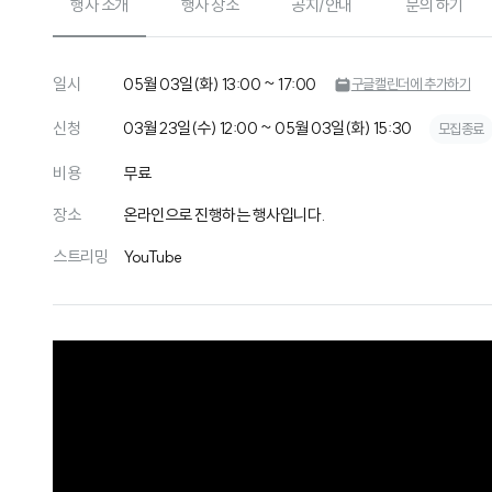
행사 소개
행사 장소
공지/안내
문의 하기
일시
05월 03일(화) 13:00 ~ 17:00
구글캘린더에 추가하기
신청
03월 23일(수) 12:00 ~ 05월 03일(화) 15:30
모집종료
비용
무료
장소
온라인으로 진행하는 행사입니다.
스트리밍
YouTube