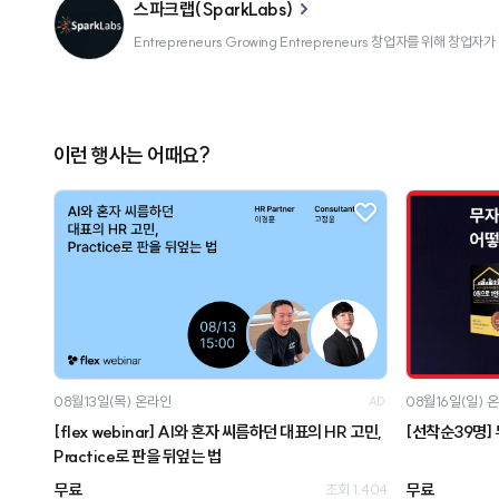
스파크랩(SparkLabs)
Entrepreneurs Growing Entrepreneurs 창업자를 위해
이런 행사는 어때요?
08월13일(목)
온라인
08월16일(일)
온
AD
[flex webinar] AI와 혼자 씨름하던 대표의 HR 고민,
[선착순39명] 
Practice로 판을 뒤엎는 법
무료
무료
조회 1,404