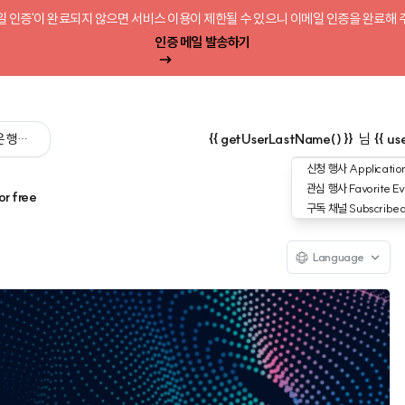
일 인증'이 완료되지 않으면 서비스 이용이 제한될 수 있으니 이메일 인증을 완료해 
인증 메일 발송하기
 싶은 행사를 검색해 보세요':query) }}
{{ getUserLastName() }}
님
{{ us
신청 행사
Application
관심 행사
Favorite Ev
or free
구독 채널
Subscribe
Language