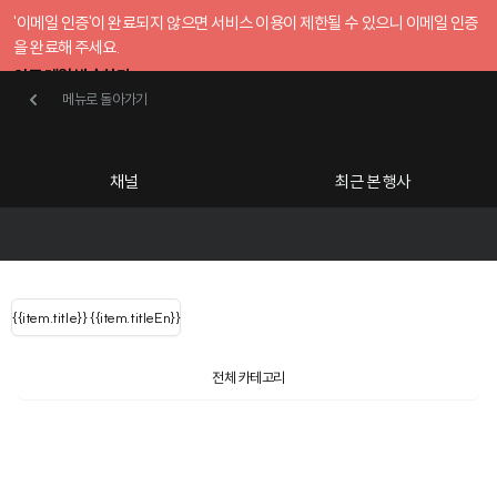
'이메일 인증'이 완료되지 않으면 서비스 이용이 제한될 수 있으니 이메일 인증
을 완료해 주세요.
인증 메일 발송하기
메뉴로 돌아가기
메뉴로 돌아가기
확인
호스트센터
채널
최근 본 행사
UserLastName()
카테고리
Categories
|
무료행사개설
Host your event for fr
{{ user.name }}
님
채널 리스트
{{channelEvent.SortType.name}}
{{item.title}}
{{ user.name }}
{{item.titleEn}}
님
로그인 해주세요
Close sidebar
Language
{{ user.email }}
{{
{{ item.Title
filter.name
내 정보 수정
전체 카테고리
{{ user.email}}
?
}}
행사
검색 결과 더 보기
{{item.Title}}
item.Title[0]
내 정보 수정
: "" }}
신청 행사
채널
검색 결과 더 보기