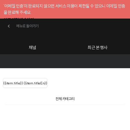
'이메일 인증'이 완료되지 않으면 서비스 이용이 제한될 수 있으니 이메일 인증
을 완료해 주세요.
인증 메일 발송하기
메뉴로 돌아가기
메뉴로 돌아가기
확인
호스트센터
채널
최근 본 행사
UserLastName()
카테고리
Categories
|
무료행사개설
Host your event for fr
{{ user.name }}
님
채널 리스트
{{channelEvent.SortType.name}}
{{item.title}}
{{ user.name }}
{{item.titleEn}}
님
로그인 해주세요
Close sidebar
Language
{{ user.email }}
{{
{{ item.Title
filter.name
내 정보 수정
전체 카테고리
{{ user.email}}
?
}}
행사
검색 결과 더 보기
{{item.Title}}
item.Title[0]
내 정보 수정
: "" }}
신청 행사
채널
검색 결과 더 보기