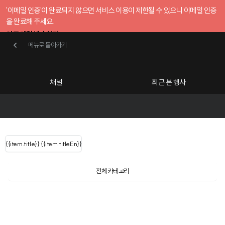
'이메일 인증'이 완료되지 않으면 서비스 이용이 제한될 수 있으니 이메일 인증
을 완료해 주세요.
인증 메일 발송하기
메뉴로 돌아가기
메뉴로 돌아가기
확인
호스트센터
채널
최근 본 행사
UserLastName()
카테고리
Categories
|
무료행사개설
Host your event for fr
{{ user.name }}
님
채널 리스트
{{channelEvent.SortType.name}}
{{item.title}}
{{ user.name }}
{{item.titleEn}}
님
로그인 해주세요
Close sidebar
Language
{{ user.email }}
{{
{{ item.Title
filter.name
내 정보 수정
전체 카테고리
{{ user.email}}
?
}}
행사
검색 결과 더 보기
{{item.Title}}
item.Title[0]
내 정보 수정
: "" }}
신청 행사
채널
검색 결과 더 보기