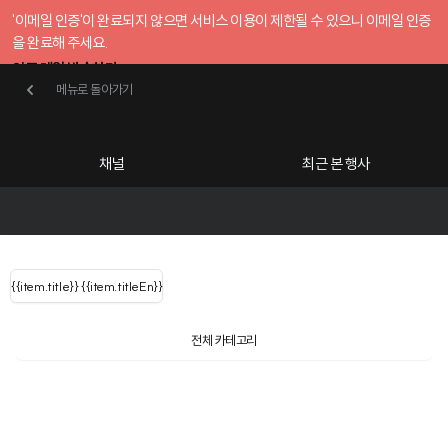
'이메일 인증'이 완료되지 않으면 서비스 이용이 제한될 수 있으니 이메일 인증
을 완료해 주세요.
인증 메일 발송하기
메뉴로 돌아가기
메뉴로 돌아가기
확인
호스트센터
채널
최근 본 행사
UserLastName()
카테고리
Categories
|
무료행사개설
Host your event for fr
{{ user.name }}
님
채널 리스트
{{channelEvent.SortType.name}}
{{item.title}}
{{ user.name }}
{{item.titleEn}}
님
로그인 해주세요
Close sidebar
Language
{{ user.email }}
{{
{{ item.Title
filter.name
내 정보 수정
전체 카테고리
{{ user.email}}
?
}}
행사
검색 결과 더 보기
{{item.Title}}
item.Title[0]
내 정보 수정
: "" }}
신청 행사
채널
검색 결과 더 보기