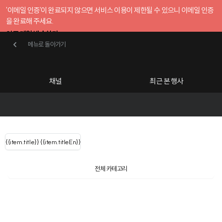
'이메일 인증'이 완료되지 않으면 서비스 이용이 제한될 수 있으니 이메일 인증
을 완료해 주세요.
인증 메일 발송하기
메뉴로 돌아가기
메뉴로 돌아가기
확인
호스트센터
채널
최근 본 행사
UserLastName()
카테고리
Categories
|
무료행사개설
Host your event for fr
{{ user.name }}
님
채널 리스트
{{channelEvent.SortType.name}}
{{item.title}}
{{ user.name }}
{{item.titleEn}}
님
로그인 해주세요
Close sidebar
Language
{{ user.email }}
{{
{{ item.Title
filter.name
내 정보 수정
전체 카테고리
{{ user.email}}
?
}}
행사
검색 결과 더 보기
{{item.Title}}
item.Title[0]
내 정보 수정
: "" }}
신청 행사
채널
검색 결과 더 보기