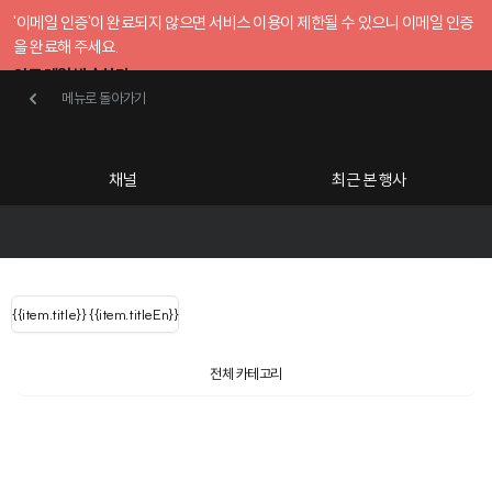
'이메일 인증'이 완료되지 않으면 서비스 이용이 제한될 수 있으니 이메일 인증
을 완료해 주세요.
인증 메일 발송하기
메뉴로 돌아가기
메뉴로 돌아가기
확인
호스트센터
채널
최근 본 행사
UserLastName()
카테고리
Categories
|
무료행사개설
Host your event for fr
{{ user.name }}
님
채널 리스트
{{channelEvent.SortType.name}}
{{item.title}}
{{ user.name }}
{{item.titleEn}}
님
로그인 해주세요
Close sidebar
{{ user.email }}
{{
{{ item.Title
filter.name
내 정보 수정
전체 카테고리
{{ user.email}}
?
}}
행사
검색 결과 더 보기
{{item.Title}}
item.Title[0]
내 정보 수정
: "" }}
신청 행사
공유하기
구독하기
채널
검색 결과 더 보기