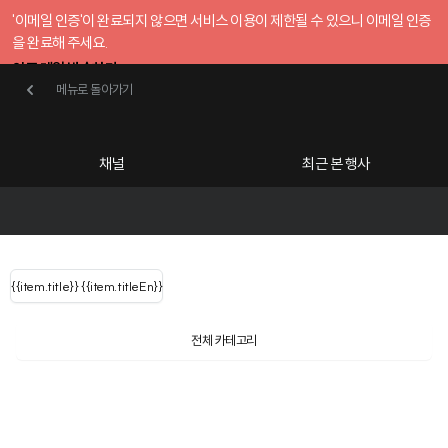
'이메일 인증'이 완료되지 않으면 서비스 이용이 제한될 수 있으니 이메일 인증
을 완료해 주세요.
인증 메일 발송하기
메뉴로 돌아가기
메뉴로 돌아가기
확인
호스트센터
채널
최근 본 행사
UserLastName()
카테고리
Categories
|
무료행사개설
Host your event for fr
{{ user.name }}
님
채널 리스트
{{channelEvent.SortType.name}}
{{item.title}}
{{ user.name }}
{{item.titleEn}}
님
로그인 해주세요
Close sidebar
Language
{{ user.email }}
{{
{{ item.Title
filter.name
내 정보 수정
전체 카테고리
{{ user.email}}
?
}}
행사
검색 결과 더 보기
{{item.Title}}
item.Title[0]
내 정보 수정
: "" }}
신청 행사
채널
검색 결과 더 보기