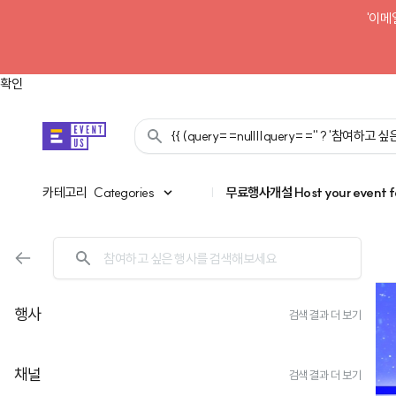
'이메
확인
{{ (query==null||query=='' ? '참여하고
카테고리
카테고리
Categories
|
무료행사개설
Host your event f
행사
검색 결과 더 보기
채널
검색 결과 더 보기