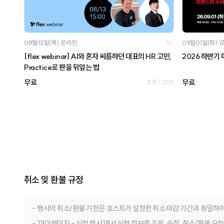
08월13일(목)
온라인
09월01일(화)
AD
[flex webinar] AI와 혼자 씨름하던 대표의 HR 고민,
2026 하반기
Practice로 판을 뒤엎는 법
무료
무료
조회 1,305
취소 및 환불 규정
- 행사의 취소/환불 기한은 호스트가 설정한 취소 마감 기간과 동일하며
- '마이페이지 - 신청 행사'에서 신청 정보를 조회, 수정, 취소/환불 요