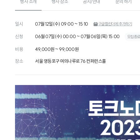
행사 소개
행사 장소
공지/안내
문의 하기
일시
07월 12일(수) 09:00 ~ 15:10
구글캘린더에 추가하기
신청
06월 07일(수) 00:00 ~ 07월 06일(목) 15:00
모집종
비용
49,000원 ~ 99,000원
장소
서울 영등포구 여의나루로 76 컨퍼런스홀