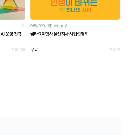
08월09일(일)
울산 남구
AD
AI 운영 전략
썸타요여행사 울산지사 사업설명회
무료
조회 538
조회 23