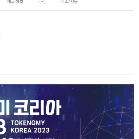
채널 정보
추천
취소/환불
료