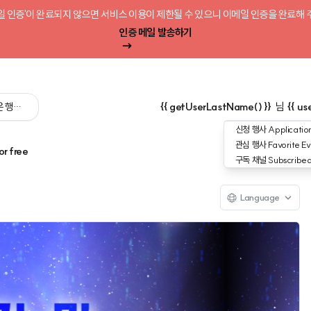
일 인증'이 완료되지 않으면 서비스 이용이 제한될 수 있으니 이메일 인증을 완료해 
인증 메일 발송하기
 싶은 행사를 검색해 보세요':query) }}
{{ getUserLastName() }}
님
{{ us
신청 행사
Application
관심 행사
Favorite Ev
or free
구독 채널
Subscribe
Language