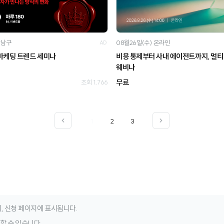
강남구
08월26일(수)
온라인
AD
 마케팅 트렌드 세미나
비용 통제부터 사내 에이전트까지, 멀티 
웨비나
무료
조회 1,766
1
2
3
, 신청 페이지에 표시됩니다.
청할 수 있습니다.