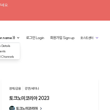
주세요.
er.name }}
로그인
Login
회원가입
Sign up
호스트센터
 Details
ents
d Channels
경제/금융
강연/세미나
토크노미코리아 2023
토크노미코리아