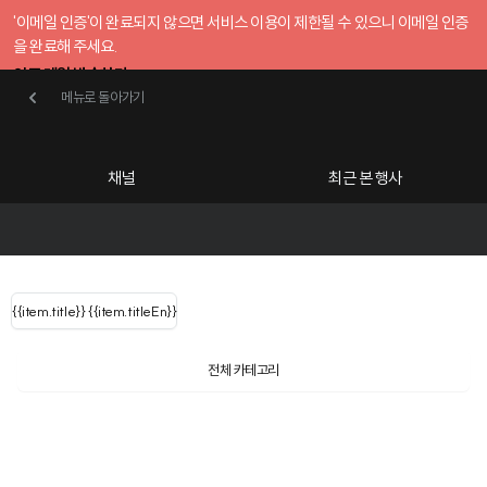
'이메일 인증'이 완료되지 않으면 서비스 이용이 제한될 수 있으니 이메일 인증
을 완료해 주세요.
인증 메일 발송하기
메뉴로 돌아가기
메뉴로 돌아가기
확인
호스트센터
채널
최근 본 행사
UserLastName()
카테고리
Categories
|
무료행사개설
Host your event for fr
{{ user.name }}
님
채널 리스트
{{channelEvent.SortType.name}}
{{item.title}}
{{ user.name }}
{{item.titleEn}}
님
로그인 해주세요
Close sidebar
Language
{{ user.email }}
{{
{{ item.Title
filter.name
내 정보 수정
전체 카테고리
{{ user.email}}
?
}}
행사
검색 결과 더 보기
{{item.Title}}
item.Title[0]
내 정보 수정
: "" }}
신청 행사
채널
검색 결과 더 보기