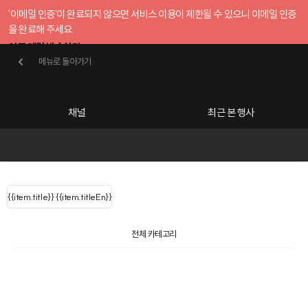
'이메일 인증'이 완료되지 않으면 서비스 이용이 제한될 수 있으니 이메일 인증
을 완료해 주세요.
인증 메일 발송하기
메뉴로 돌아가기
메뉴로 돌아가기
확인
호스트센터
채널
최근 본 행사
UserLastName()
카테고리
Categories
|
무료행사개설
Host your event for fr
{{ user.name }}
님
채널 리스트
{{channelEvent.SortType.name}}
{{item.title}}
{{ user.name }}
{{item.titleEn}}
님
로그인 해주세요
Close sidebar
Language
{{ user.email }}
{{
{{ item.Title
filter.name
내 정보 수정
전체 카테고리
{{ user.email}}
?
}}
행사
검색 결과 더 보기
{{item.Title}}
item.Title[0]
내 정보 수정
: "" }}
신청 행사
채널
검색 결과 더 보기