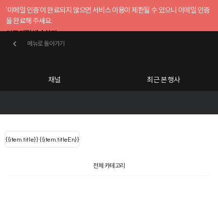
'이메일 인증'이 완료되지 않으면 서비스 이용이 제한될 수 있으니 이메일 인증
을 완료해 주세요.
인증 메일 발송하기
메뉴로 돌아가기
메뉴로 돌아가기
확인
호스트센터
채널
최근 본 행사
UserLastName()
카테고리
Categories
|
무료행사개설
Host your event for fr
{{ user.name }}
님
채널 리스트
{{channelEvent.SortType.name}}
{{item.title}}
{{ user.name }}
{{item.titleEn}}
님
로그인 해주세요
Close sidebar
Language
{{ user.email }}
{{
{{ item.Title
filter.name
내 정보 수정
전체 카테고리
{{ user.email}}
?
}}
행사
검색 결과 더 보기
{{item.Title}}
item.Title[0]
내 정보 수정
: "" }}
신청 행사
채널
검색 결과 더 보기