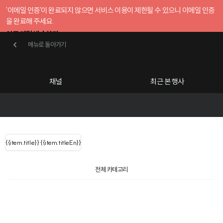
'이메일 인증'이 완료되지 않으면 서비스 이용이 제한될 수 있으니 이메일 인증
을 완료해 주세요.
인증 메일 발송하기
메뉴로 돌아가기
메뉴로 돌아가기
확인
호스트센터
채널
최근 본 행사
UserLastName()
카테고리
Categories
|
무료행사개설
Host your event for fr
{{ user.name }}
님
채널 리스트
{{channelEvent.SortType.name}}
{{item.title}}
{{ user.name }}
{{item.titleEn}}
님
로그인 해주세요
Close sidebar
Language
{{ user.email }}
{{
{{ item.Title
filter.name
내 정보 수정
전체 카테고리
{{ user.email}}
?
}}
행사
검색 결과 더 보기
{{item.Title}}
item.Title[0]
내 정보 수정
: "" }}
신청 행사
채널
검색 결과 더 보기